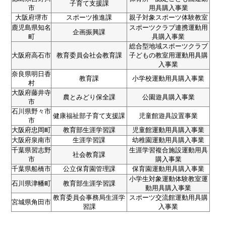
子育て支援課
市
用具購入事業
大阪府堺市
スポーツ推進課
親子対象スポーツ体験教室
鹿児島県知名
スポーツクラブ連携運動用
企画振興課
町
具購入事業
総合型地域スポーツクラブ
大阪府高石市
教育委員会社会教育課
子どもの教室用運動用具購
入事業
奈良県明日香
教育課
小学校運動用具購入事業
村
大阪府藤井寺
農とみどり保全課
公園遊具購入事業
市
石川県野々市
健康福祉部子育て支援課
児童館遊具設置事業
市
大阪府忠岡町
教育部生涯学習課
児童館運動用具購入事業
大阪府泉南市
生涯学習課
幼稚園運動用具購入事業
千葉県習志野
生涯学習複合施設運動用具
社会教育課
市
購入事業
千葉県船橋市
公立保育園管理課
保育園運動用具購入事業
小学生対象運動体験教室運
石川県津幡町
教育部生涯学習課
動用具購入事業
教育委員会事務局生涯学
スポーツ交流館運動用具購
宮城県角田市
習課
入事業