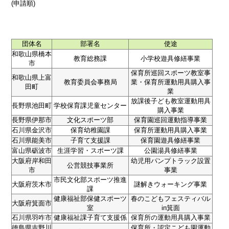
(申請順)
団体名
部署名
使途
和歌山県橋本
教育総務課
小学校遊具修繕事業
市
保育所巡回スポーツ教室事
和歌山県上富
教育委員会事務局
業・保育所運動用具購入事
田町
業
放課後子ども教室運動用具
長野県池田町
学校保育課児童センター
購入事業
長野県伊那市
文化スポーツ部
保育園巡回運動指導事業
石川県金沢市
保育幼稚園課
保育所運動用具購入事業
石川県能美市
子育て支援課
保育園遊具修繕事業
富山県砺波市
生涯学習・スポーツ課
公園湯具修繕事業
大阪府岸和田
幼児用パンプトラック設置
公営競技事業所
市
事業
市民文化部スポーツ推進
大阪府茨木市
謎解きウォーキング事業
課
健康福祉部保健スポーツ
春のこどもフェスティバル
大阪府箕面市
室
in箕面
石川県羽咋市
健康福祉課子育て支援係
保育所の運動用具購入事業
徳島県吉野川
保育所・認定こども園運動