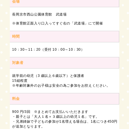
会場
長岡京市西山公園体育館 武道場
※体育館正面入り口入ってすぐ右の「武道場」にて開催
時間
10：30～11：20（受付 10：00～10：30）
対象者
就学前の幼児（3 歳以上６歳以下）と保護者
15組程度
※年齢対象外のお子様は安全の為ご参加をお控えください。
料金
900 円/3回 ※まとめてお支払いいただきます
・親子とは「大人１名＋３歳以上の幼児１名」です。
・兄弟姉妹で子どもの参加が1名増える場合は、1名につき450円
が追加となります。