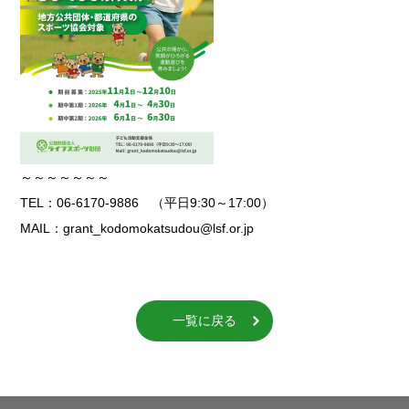
～～～～～～～
TEL：06-6170-9886 （平日9:30～17:00）
MAIL：grant_kodomokatsudou@lsf.or.jp
一覧に戻る