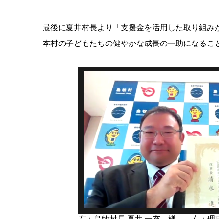
最後に夏井村長より「支援金を活用した取り組み
本村の子どもたちの健やかな成長の一助になるこ
左：島牧村長 夏井 一充 様 右：理事