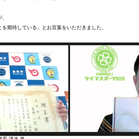
が、
とを期待している」とお言葉をいただきました。
長 清水 進