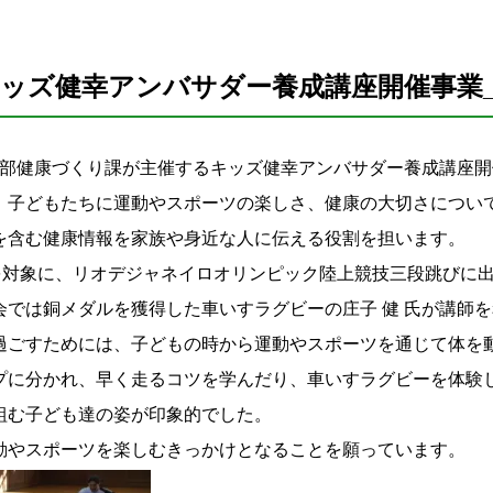
ッズ健幸アンバサダー養成講座開催事業
こども部健康づくり課が主催するキッズ健幸アンバサダー養成講座
、子どもたちに運動やスポーツの楽しさ、健康の大切さについ
を含む健康情報を家族や身近な人に伝える役割を担います。
を対象に、リオデジャネイロオリンピック陸上競技三段跳びに出
では銅メダルを獲得した車いすラグビーの庄子 健 氏が講師
過ごすためには、子どもの時から運動やスポーツを通じて体を
プに分かれ、早く走るコツを学んだり、車いすラグビーを体験
組む子ども達の姿が印象的でした。
動やスポーツを楽しむきっかけとなることを願っています。