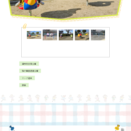
道明寺京樋公園
梅が園善徳保公園
リンク遊具
鉄棒